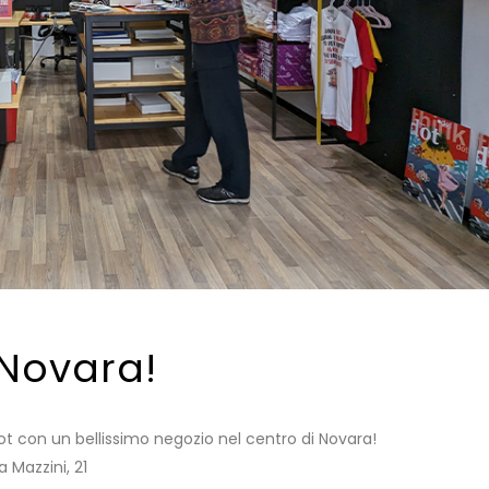
 Novara!
t con un bellissimo negozio nel centro di Novara!
 Mazzini, 21