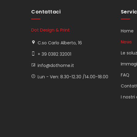
Contattaci
Servic
Dot Design & Print
Home
News
C.so Carlo Alberto, 16
Le soluz
+ 39 0382 32001
Immagi
info@dothome.it
FAQ
Lun - Ven: 8.30-12.30 /14.00-18.00
Contat
I nostri