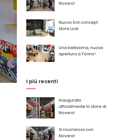
Novara!
Nuovo Dot concept
store Lodi
Una bellissima, nuova
apertura a Torino!
I più recenti
Inaugurato
ufficialmente lo store di
Novara!
Si ricomincia con
Novara!