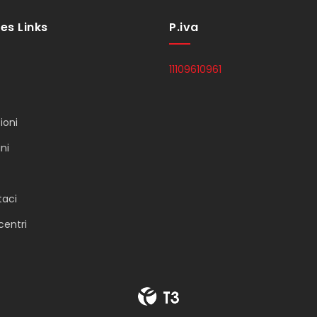
es Links
P.iva
11109610961
ioni
ni
taci
 centri